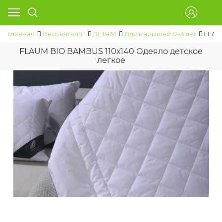
Главная
Весь каталог
ДЕТЯМ
Для малышей 0–3 лет
FLAU
FLAUM BIO BAMBUS 110х140 Одеяло детское
легкое