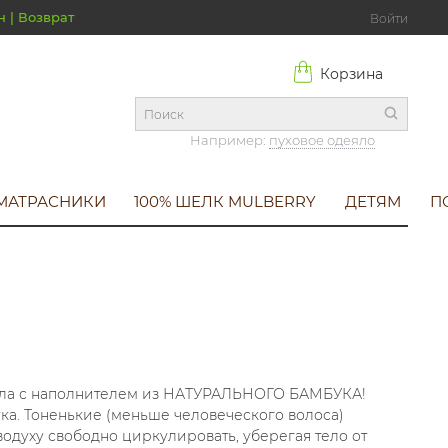
н | Возврат
Войти
Корзина
Например:
пуховое одеяло
МАТРАСНИКИ
100% ШЕЛК MULBERRY
ДЕТЯМ
П
деяла с наполнителем из НАТУРАЛЬНОГО БАМБУКА!
ка. Тоненькие (меньше человеческого волоса)
водуху свободно циркулировать, уберегая тело от