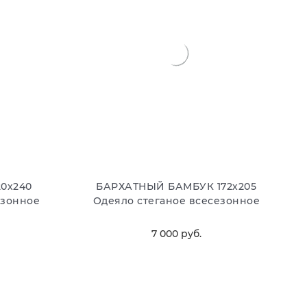
0х240
БАРХАТНЫЙ БАМБУК 172х205
езонное
Одеяло стеганое всесезонное
7 000
 руб.
В КОРЗИНУ