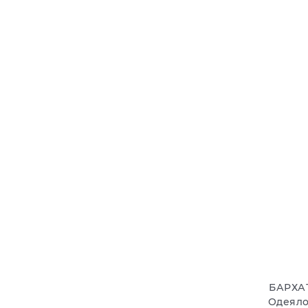
БАРХА
Одеяло