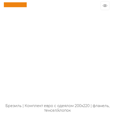
Скидка 10%
Брезиль | Комплект евро с одеялом 200х220 | фланель,
тенсел/хлопок