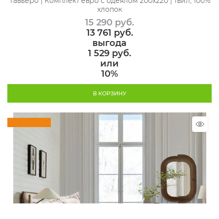
Тавьеро | Комплект евро с одеялом 200х220 | твил, 100%
хлопок
15 290
 руб.
13 761
 руб.
выгода
1 529 руб.
или
10%
В КОРЗИНУ
Скидка 10%